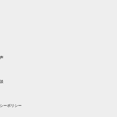
声
談
シーポリシー