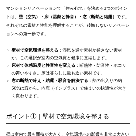
マンションリノベーションで「住み心地」を決める3つのポイン
トは、
壁（空気）・床（温熱と静音）・窓（断熱と結露）
です。
それぞれの素材と性能を理解することが、後悔しないリノベーシ
ョンへの第一歩です。
壁材で空気環境を整える
：湿気を通す素材か通さない素材
か。この選択が室内の空気質と健康に直結します。
床材で体感温度と静音性を変える
：断熱性・防音性・ホコリ
の舞いやすさ。床は暮らしに最も近い素材です。
窓の断熱で冷え・結露・騒音を解決する
：熱の出入りの約
50%は窓から。内窓（インプラス）で住まいの快適性が大き
く変わります。
ポイント①｜壁材で空気環境を整える
壁は室内で最も面積が大きく、空気環境への影響も非常に大きい