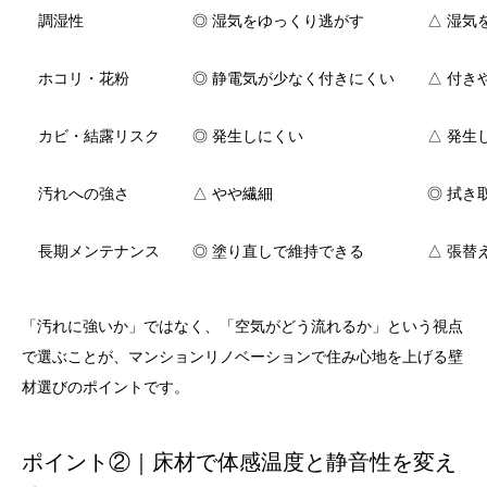
調湿性
◎ 湿気をゆっくり逃がす
△ 湿気
ホコリ・花粉
◎ 静電気が少なく付きにくい
△ 付き
カビ・結露リスク
◎ 発生しにくい
△ 発生
汚れへの強さ
△ やや繊細
◎ 拭き
長期メンテナンス
◎ 塗り直しで維持できる
△ 張替
「汚れに強いか」ではなく、「空気がどう流れるか」という視点
で選ぶことが、マンションリノベーションで住み心地を上げる壁
材選びのポイントです。
ポイント②｜床材で体感温度と静音性を変え