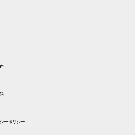
声
談
シーポリシー